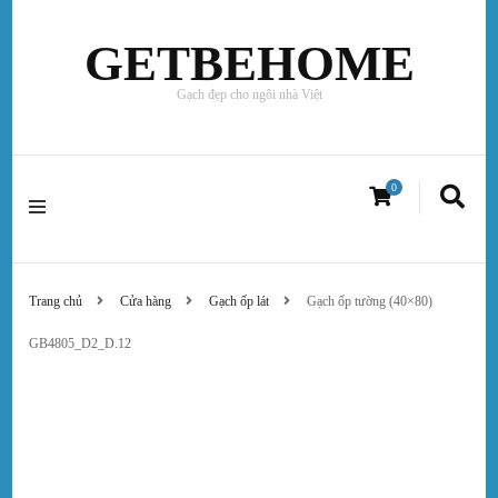
GETBEHOME
Gạch đẹp cho ngôi nhà Việt
0
Trang chủ
Cửa hàng
Gạch ốp lát
Gạch ốp tường (40×80)
GB4805_D2_D.12