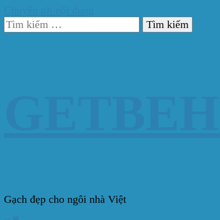
Chuyển tới nội dung
Tìm
kiếm
cho:
GETBE
Gạch đẹp cho ngôi nhà Việt