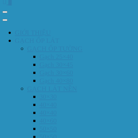
0
GIỚI THIỆU
GẠCH ỐP LÁT
GẠCH ỐP TƯỜNG
Gạch 25×40
Gạch 30×45
Gạch 30×60
Gạch 40×80
GẠCH LÁT NỀN
30×30
40×40
40×40
40×60
50×50
50×50