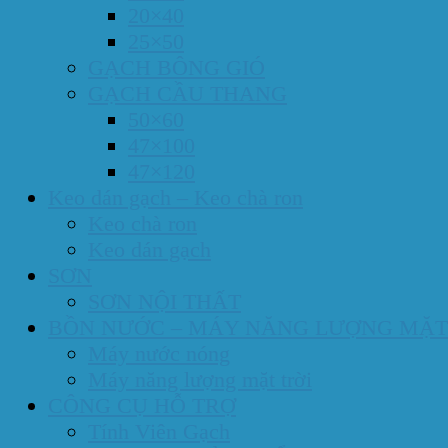
20×40
25×50
GẠCH BÔNG GIÓ
GẠCH CẦU THANG
50×60
47×100
47×120
Keo dán gạch – Keo chà ron
Keo chà ron
Keo dán gạch
SƠN
SƠN NỘI THẤT
BỒN NƯỚC – MÁY NĂNG LƯỢNG MẶT
Máy nước nóng
Máy năng lượng mặt trời
CÔNG CỤ HỖ TRỢ
Tính Viên Gạch