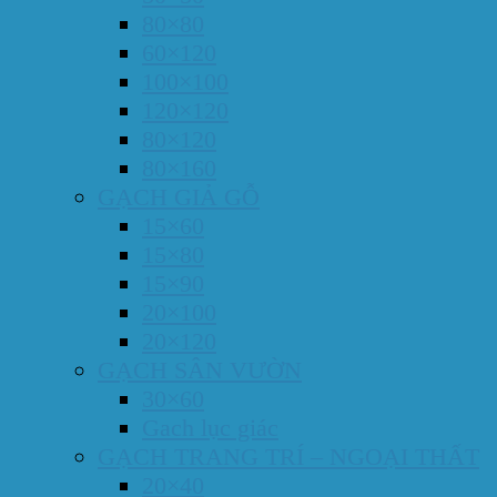
80×80
60×120
100×100
120×120
80×120
80×160
GẠCH GIẢ GỖ
15×60
15×80
15×90
20×100
20×120
GẠCH SÂN VƯỜN
30×60
Gach lục giác
GẠCH TRANG TRÍ – NGOẠI THẤT
20×40