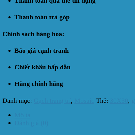
Thanh toán qua thẻ tín dụng
Thanh toán trả góp
Chính sách hàng hóa:
Báo giá cạnh tranh
Chiết khấu hấp dẫn
Hàng chính hãng
Danh mục:
Gạch trang trí
,
Mosaic
Thẻ:
30X30
,
g
Mô tả
Đánh giá (0)