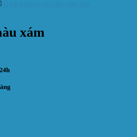
Gạch Mosaic (30×30) màu xám
màu xám
24h
hàng