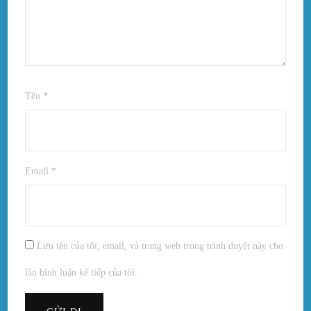
Tên
*
Email
*
Lưu tên của tôi, email, và trang web trong trình duyệt này cho
lần bình luận kế tiếp của tôi.