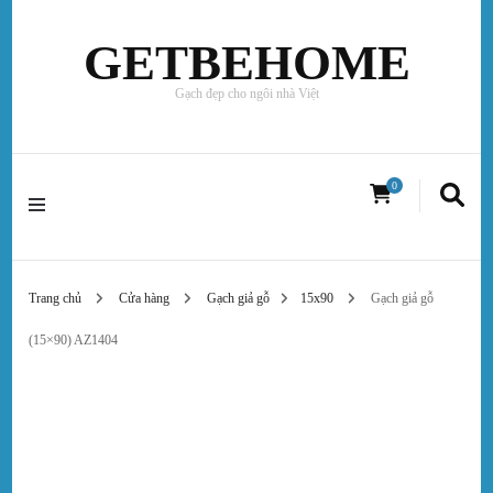
GETBEHOME
Gạch đẹp cho ngôi nhà Việt
0
Trang chủ
Cửa hàng
Gạch giả gỗ
15x90
Gạch giả gỗ
(15×90) AZ1404