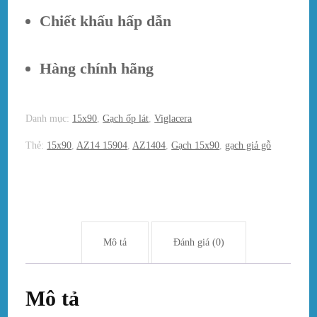
Chiết khấu hấp dẫn
Hàng chính hãng
Danh mục:
15x90
,
Gạch ốp lát
,
Viglacera
Thẻ:
15x90
,
AZ14 15904
,
AZ1404
,
Gạch 15x90
,
gạch giả gỗ
Mô tả
Đánh giá (0)
Mô tả