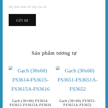
lần bình luận kế tiếp của tôi.
Sản phẩm tương tự
Gạch (30×60) FS3614-
Gạch (30×60) FS3651-
FS3615-FS3615A-FS3616
FS3651A-FS3652