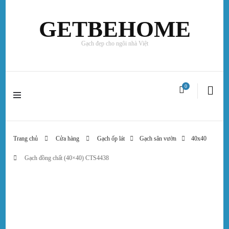
GETBEHOME
Gạch đẹp cho ngôi nhà Việt
0
Trang chủ
Cửa hàng
Gạch ốp lát
Gạch sân vườn
40x40
Gạch đồng chất (40×40) CTS4438