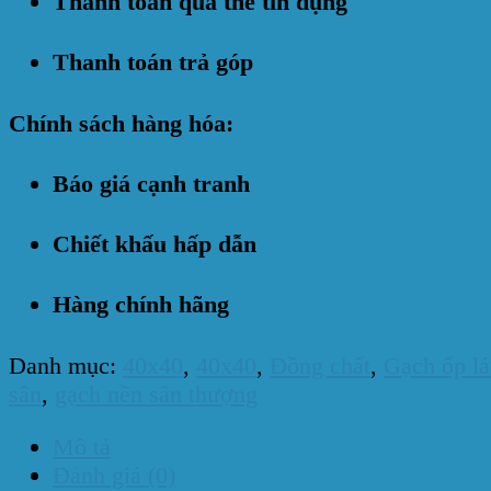
Thanh toán qua thẻ tín dụng
Thanh toán trả góp
Chính sách hàng hóa:
Báo giá cạnh tranh
Chiết khấu hấp dẫn
Hàng chính hãng
Danh mục:
40x40
,
40x40
,
Đồng chất
,
Gạch ốp lá
sân
,
gạch nền sân thượng
Mô tả
Đánh giá (0)