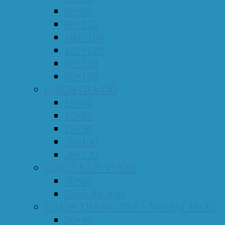
80×80
60×120
100×100
120×120
80×120
80×160
GẠCH GIẢ GỖ
15×60
15×80
15×90
20×100
20×120
GẠCH SÂN VƯỜN
30×60
Gach lục giác
GẠCH TRANG TRÍ – NGOẠI THẤT
20×40