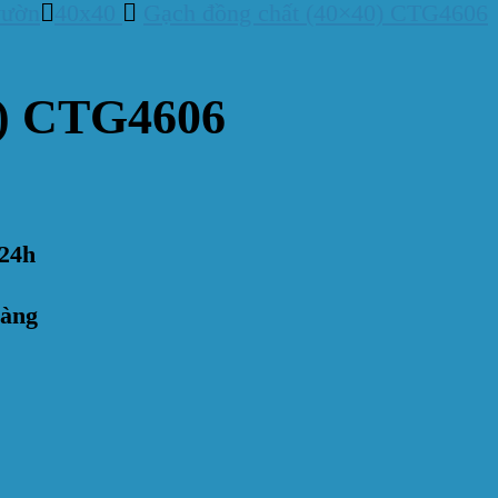
vườn
40x40
Gạch đồng chất (40×40) CTG4606
0) CTG4606
24h
hàng