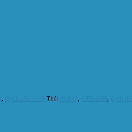
t
,
Gạch sân vườn
Thẻ:
40X40
,
CTG4606
,
gạch đồ