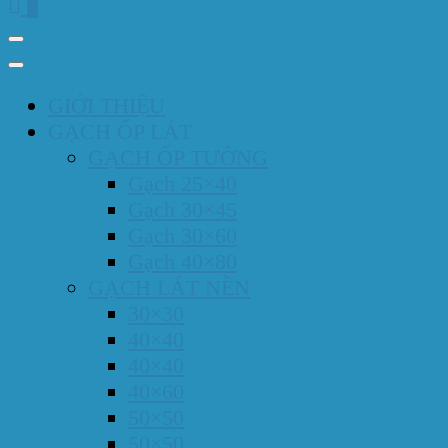
0
GIỚI THIỆU
GẠCH ỐP LÁT
GẠCH ỐP TƯỜNG
Gạch 25×40
Gạch 30×45
Gạch 30×60
Gạch 40×80
GẠCH LÁT NỀN
30×30
40×40
40×40
40×60
50×50
50×50