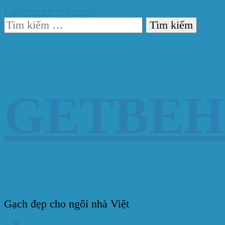
Chuyển tới nội dung
Tìm
kiếm
cho:
GETBE
Gạch đẹp cho ngôi nhà Việt