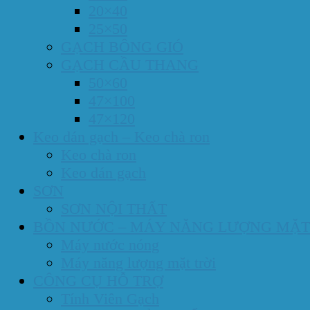
20×40
25×50
GẠCH BÔNG GIÓ
GẠCH CẦU THANG
50×60
47×100
47×120
Keo dán gạch – Keo chà ron
Keo chà ron
Keo dán gạch
SƠN
SƠN NỘI THẤT
BỒN NƯỚC – MÁY NĂNG LƯỢNG MẶT
Máy nước nóng
Máy năng lượng mặt trời
CÔNG CỤ HỖ TRỢ
Tính Viên Gạch