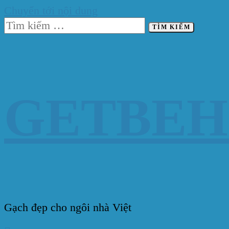
Chuyển tới nội dung
Tìm
kiếm
cho:
GETBE
Gạch đẹp cho ngôi nhà Việt