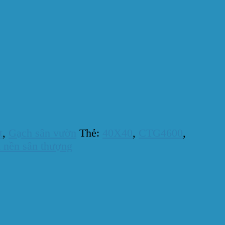
t
,
Gạch sân vườn
Thẻ:
40X40
,
CTG4600
,
 nền sân thượng