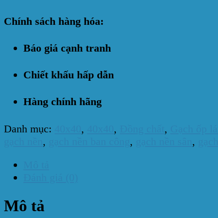
Chính sách hàng hóa:
Báo giá cạnh tranh
Chiết khấu hấp dẫn
Hàng chính hãng
Danh mục:
40x40
,
40x40
,
Đồng chất
,
Gạch ốp lá
gạch nền
,
gạch nền ban công
,
gạch nền sân
,
gạch
Mô tả
Đánh giá (0)
Mô tả