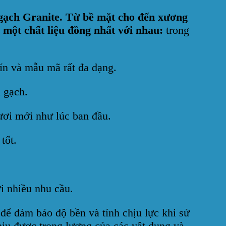
gạch Granite.
Từ bề mặt cho đến xương
 một chất liệu đồng nhất với nhau:
trong
ín và mẫu mã rất đa dạng.
 gạch.
ươi mới như lúc ban đầu.
tốt.
i nhiều nhu cầu.
để đảm bảo độ bền và tính chịu lực khi sử
ịu được trọng lượng của các vật dụng và