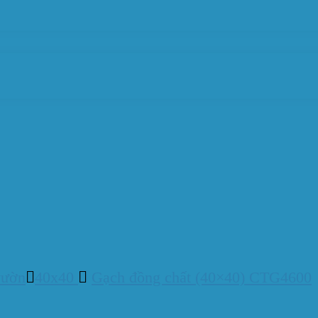
vườn
40x40
Gạch đồng chất (40×40) CTG4600