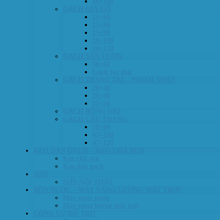
80×160
GẠCH GIẢ GỖ
15×60
15×80
15×90
20×100
20×120
GẠCH SÂN VƯỜN
30×60
Gach lục giác
GẠCH TRANG TRÍ – NGOẠI THẤT
20×40
20×40
25×50
GẠCH BÔNG GIÓ
GẠCH CẦU THANG
50×60
47×100
47×120
KEO DÁN GẠCH – KEO CHÀ RON
Keo chà ron
Keo dán gạch
SƠN
SƠN NỘI THẤT
BỒN NƯỚC – MÁY NĂNG LƯỢNG MẶT TRỜI
Máy nước nóng
Máy năng lượng mặt trời
CÔNG CỤ HỖ TRỢ