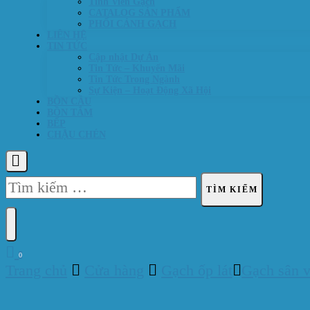
Tính Viên Gạch
CATALOG SẢN PHẨM
PHỐI CẢNH GẠCH
LIÊN HỆ
TIN TỨC
Cập nhật Dự Án
Tin Tức – Khuyến Mãi
Tin Tức Trong Ngành
Sự Kiện – Hoạt Động Xã Hội
BỒN CẦU
BỒN TẮM
BẾP
CHẬU CHÉN
Tìm
kiếm
cho:
0
Trang chủ
Cửa hàng
Gạch ốp lát
Gạch sân 