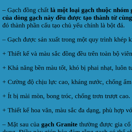
– Gạch đồng chất
là một loại gạch thuộc nhóm 
của dòng gạch này đều được tạo thành từ cùng
đó thành phần cấu tạo chủ yếu chính là bột đá.
– Gạch được sản xuất trong một quy trình khép k
+ Thiết kế và màu sắc đồng đều trên toàn bộ viên
+ Khả năng bền màu tốt, khó bị phai nhạt, luôn t
+ Cường độ chịu lực cao, kháng nước, chống ẩm 
+ Ít bị mài mòn, bong tróc, chống trơn trượt cao.
+ Thiết kế hoa văn, màu sắc đa dạng, phù hợp vớ
– Mặt sau của
gạch Granite
thường được gia cố 
dụng. Điều này giúp bảo đảm rằng gạch có thể ch