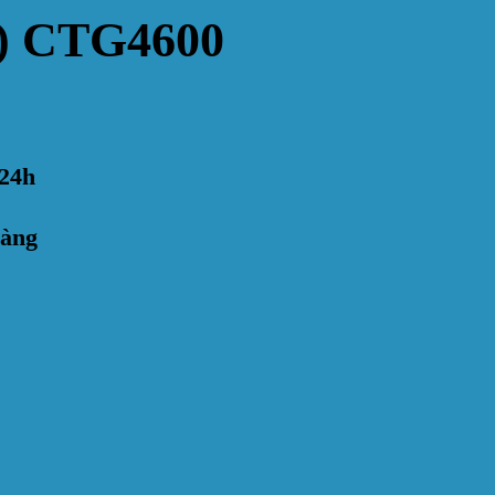
0) CTG4600
24h
hàng