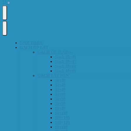
0
GIỚI THIỆU
GẠCH ỐP LÁT
GẠCH ỐP TƯỜNG
Gạch 25×40
Gạch 30×45
Gạch 30×60
Gạch 40×80
GẠCH LÁT NỀN
30×30
40×40
40×40
40×60
50×50
50×50
80×80
60×120
100×100
120×120
80×120