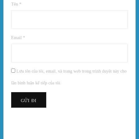
Tên
*
Email
*
Lưu tên của tôi, email, và trang web trong trình duyệt này cho
lần bình luận kế tiếp của tôi.