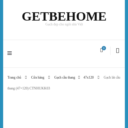
GETBEHOME
Gạch đẹp cho ngôi nhà Việt
0
Trang chủ
Cửa hàng
Gạch cầu thang
47x120
Gạch lát cầu
thang (47×120) CTNHUKK03