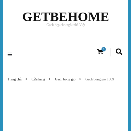
GETBEHOME
Gạch đẹp cho ngôi nhà Việt
0
Trang chủ
Cửa hàng
Gạch bông gió
Gạch bông gió T009