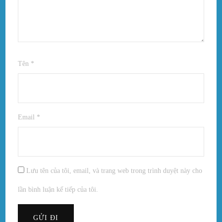
Tên
*
Email
*
Lưu tên của tôi, email, và trang web trong trình duyệt này cho
lần bình luận kế tiếp của tôi.