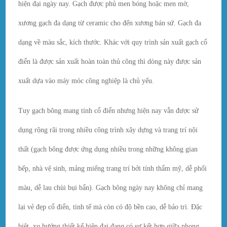
hiện đại ngày nay. Gạch được phủ men bóng hoặc men mờ,
xương gạch đa dạng từ ceramic cho đến xương bán sứ. Gạch đa
dạng về màu sắc, kích thước. Khác với quy trình sản xuất gạch cổ
điển
là được sản xuất hoàn toàn thủ công thì dòng này được sản
xuất dựa vào máy móc công nghiệp là chủ yếu.
Tuy gạch bông mang tính cổ điển nhưng hiện nay vẫn được sử
dụng rộng rãi trong nhiều công trình xây dựng và trang trí nội
thất (gạch bông được ứng dụng nhiều trong những không gian
bếp, nhà vệ sinh, mảng miếng trang trí bởi tính thẩm mỹ, dễ phối
màu, dễ lau chùi bụi bẩn). Gạch bông ngày nay không chỉ mang
lại vẻ đẹp cổ điển, tinh tế mà còn có độ bền cao, dễ bảo trì. Đặc
biệt, xu hướng thiết kế hiện đại đang có sự kết hợp giữa phong