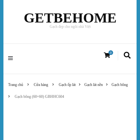
GETBEHOME
Gạch đẹp cho ngôi nhà Việt
0
Trang chủ
Cửa hàng
Gạch ốp lát
Gạch lát nền
Gạch bông
Gạch bông (60×60) GBHHC604