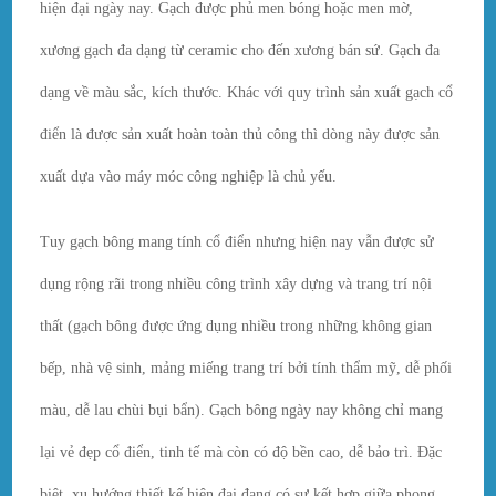
hiện đại ngày nay. Gạch được phủ men bóng hoặc men mờ,
xương gạch đa dạng từ ceramic cho đến xương bán sứ. Gạch đa
dạng về màu sắc, kích thước. Khác với quy trình sản xuất gạch cổ
điển
là được sản xuất hoàn toàn thủ công thì dòng này được sản
xuất dựa vào máy móc công nghiệp là chủ yếu.
Tuy gạch bông mang tính cổ điển nhưng hiện nay vẫn được sử
dụng rộng rãi trong nhiều công trình xây dựng và trang trí nội
thất (gạch bông được ứng dụng nhiều trong những không gian
bếp, nhà vệ sinh, mảng miếng trang trí bởi tính thẩm mỹ, dễ phối
màu, dễ lau chùi bụi bẩn). Gạch bông ngày nay không chỉ mang
lại vẻ đẹp cổ điển, tinh tế mà còn có độ bền cao, dễ bảo trì. Đặc
biệt, xu hướng thiết kế hiện đại đang có sự kết hợp giữa phong