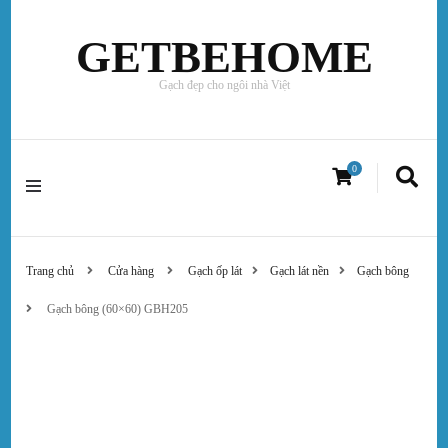
GETBEHOME
Gạch đẹp cho ngôi nhà Việt
0
Trang chủ
Cửa hàng
Gạch ốp lát
Gạch lát nền
Gạch bông
Gạch bông (60×60) GBH205