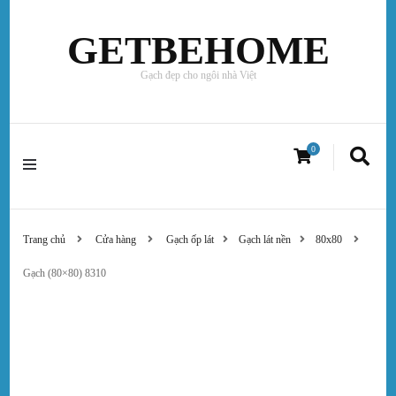
GETBEHOME
Gạch đẹp cho ngôi nhà Việt
0
Trang chủ
Cửa hàng
Gạch ốp lát
Gạch lát nền
80x80
Gạch (80×80) 8310