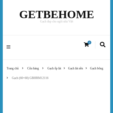
GETBEHOME
Gạch đẹp cho ngôi nhà Việt
0
Trang chủ
Cửa hàng
Gạch ốp lát
Gạch lát nền
Gạch bông
Gạch (60×60) GBHRM12116