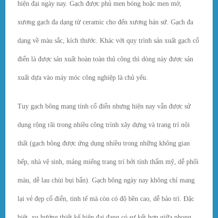
hiện đại ngày nay. Gạch được phủ men bóng hoặc men mờ,
xương gạch đa dạng từ ceramic cho đến xương bán sứ. Gạch đa
dạng về màu sắc, kích thước. Khác với quy trình sản xuất gạch cổ
điển
là được sản xuất hoàn toàn thủ công thì dòng này được sản
xuất dựa vào máy móc công nghiệp là chủ yếu.
Tuy gạch bông mang tính cổ điển nhưng hiện nay vẫn được sử
dụng rộng rãi trong nhiều công trình xây dựng và trang trí nội
thất (gạch bông được ứng dụng nhiều trong những không gian
bếp, nhà vệ sinh, mảng miếng trang trí bởi tính thẩm mỹ, dễ phối
màu, dễ lau chùi bụi bẩn). Gạch bông ngày nay không chỉ mang
lại vẻ đẹp cổ điển, tinh tế mà còn có độ bền cao, dễ bảo trì. Đặc
biệt, xu hướng thiết kế hiện đại đang có sự kết hợp giữa phong