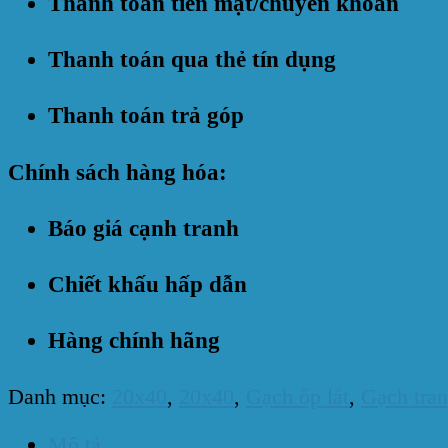
Thanh toán tiền mặt/chuyển khoản
Thanh toán qua thẻ tín dụng
Thanh toán trả góp
Chính sách hàng hóa:
Báo giá cạnh tranh
Chiết khấu hấp dẫn
Hàng chính hãng
Danh mục:
20x40
,
20x40
,
Gạch ốp lát
,
Gạch tran
Mô tả