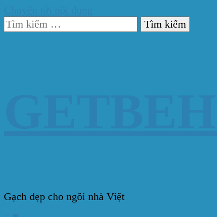
Chuyển tới nội dung
Tìm
kiếm
cho:
GETBE
Gạch đẹp cho ngôi nhà Việt