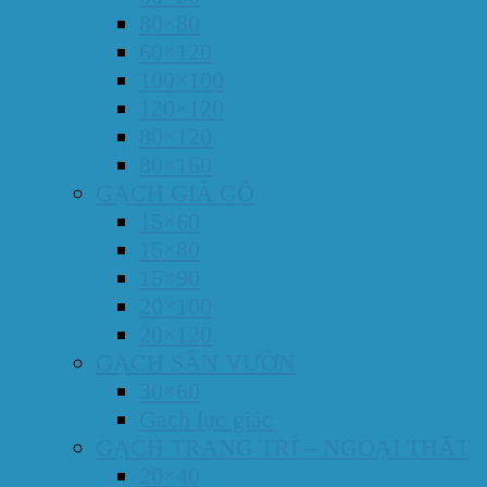
80×80
60×120
100×100
120×120
80×120
80×160
GẠCH GIẢ GỖ
15×60
15×80
15×90
20×100
20×120
GẠCH SÂN VƯỜN
30×60
Gach lục giác
GẠCH TRANG TRÍ – NGOẠI THẤT
20×40