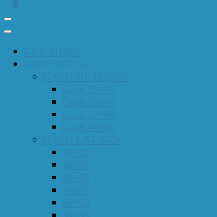
0
GIỚI THIỆU
GẠCH ỐP LÁT
GẠCH ỐP TƯỜNG
Gạch 25×40
Gạch 30×45
Gạch 30×60
Gạch 40×80
GẠCH LÁT NỀN
30×30
40×40
40×40
40×60
50×50
50×50