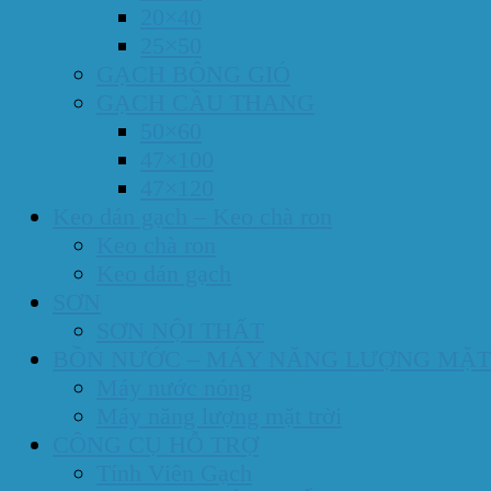
20×40
25×50
GẠCH BÔNG GIÓ
GẠCH CẦU THANG
50×60
47×100
47×120
Keo dán gạch – Keo chà ron
Keo chà ron
Keo dán gạch
SƠN
SƠN NỘI THẤT
BỒN NƯỚC – MÁY NĂNG LƯỢNG MẶT
Máy nước nóng
Máy năng lượng mặt trời
CÔNG CỤ HỖ TRỢ
Tính Viên Gạch