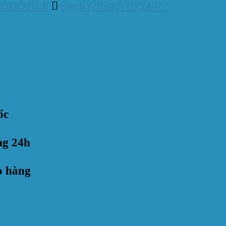
TODOTILE
Gạch (20×40) HP2407
ốc
ng 24h
o hàng