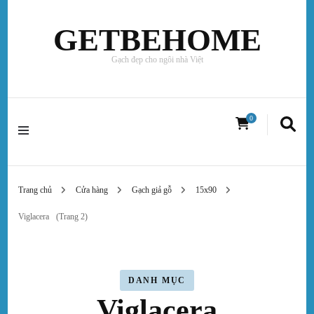
GETBEHOME
Gạch đẹp cho ngôi nhà Việt
0
Trang chủ
Cửa hàng
Gạch giả gỗ
15x90
Viglacera
(Trang 2)
DANH MỤC
Viglacera